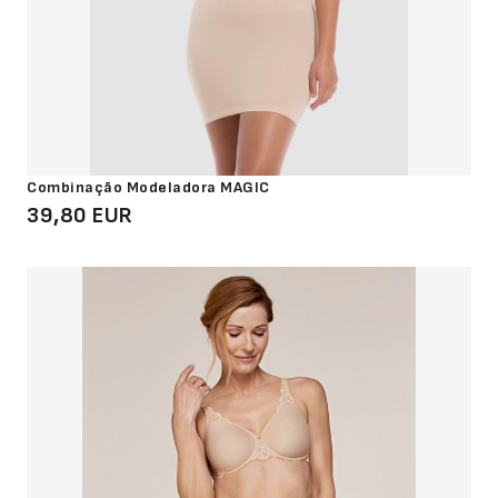
Abertura
Frontal
Bodys
Lingerie
Combinação Modeladora MAGIC
39,80 EUR