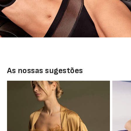
Abertura
Frontal
Bodys
Lingerie
As nossas sugestões