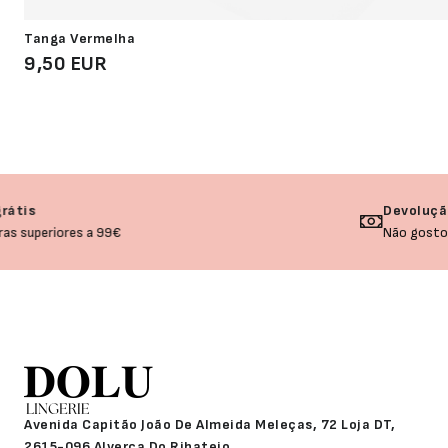
Tanga Vermelha
9,50 EUR
Devolução garantida
Não gostou? Troque o seu produto!
Avenida Capitão João De Almeida Meleças, 72 Loja DT,
2615-096 Alverca Do Ribatejo