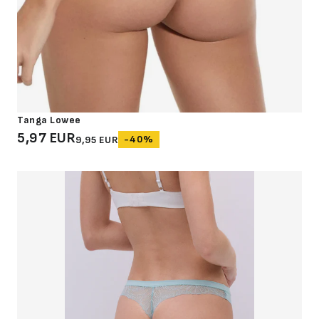
Abertura
Frontal
Bodys
Lingerie
Tanga Lowee
5,97 EUR
-40%
9,95 EUR