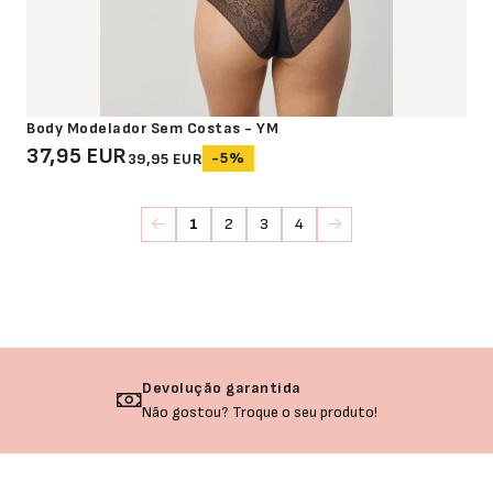
Body Modelador Sem Costas - YM
37,95 EUR
-5%
39,95 EUR
1
2
3
4
Devolução garantida
Não gostou? Troque o seu produto!