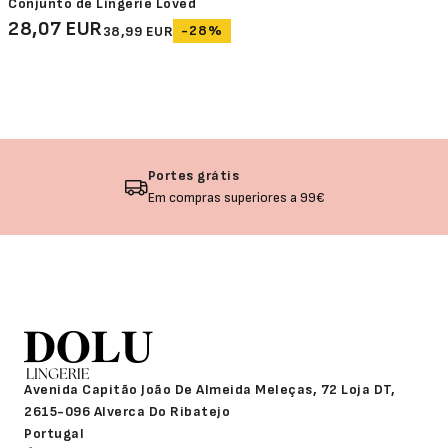
Conjunto de Lingerie Loved
28,07 EUR
-28%
38,99 EUR
Devolução garantida
Não gostou? Troque o seu produto!
Avenida Capitão João De Almeida Meleças, 72 Loja DT,
2615-096 Alverca Do Ribatejo
Portugal