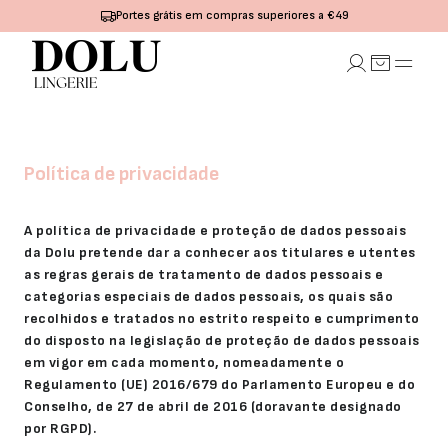
Portes grátis em compras superiores a €49
UTIENS
CUECAS
MODELADORES
PIJAMAS E
COLLANTS
MA
INTERIORES
E MEIAS
Push-Up
Tanga
Bodys
Pijamas
Collants
Política de privacidade
Redutor
Normais
Modeladores
Camisas
Mini-
Com Aro e
Alta
Cintas
de Noite
Meias
Com
Redutoras
Modeladoras
Camisolas
Meias
Espuma
Saiotes e
Chinelos
medicinais
A política de privacidade e proteção de dados pessoais
Conjuntos
Combinetes
Casa
Meias
da Dolu pretende dar a conhecer aos titulares e utentes
de Lingerie
Robes
Sem Aro e
Roupão
as regras gerais de tratamento de dados pessoais e
Sem Espuma
categorias especiais de dados pessoais, os quais são
Com
Espuma Sem
recolhidos e tratados no estrito respeito e cumprimento
Aro
do disposto na legislação de proteção de dados pessoais
Sem espuma
em vigor em cada momento, nomeadamente o
e Com Aro
Sem Alças
Regulamento (UE) 2016/679 do Parlamento Europeu e do
Conjuntos
Conselho, de 27 de abril de 2016 (doravante designado
de Lingerie
por RGPD).
Tops e
Desportivos