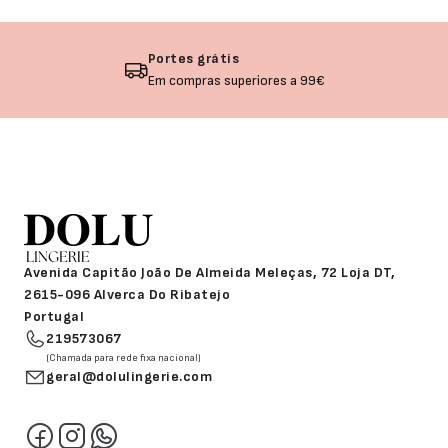
Portes grátis
Em compras superiores a 99€
Avenida Capitão João De Almeida Meleças, 72 Loja DT,
2615-096 Alverca Do Ribatejo
Portugal
219573067
(Chamada para rede fixa nacional)
geral@dolulingerie.com