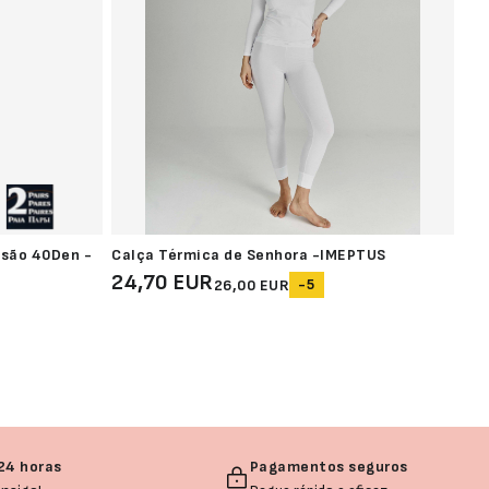
ssão 40Den -
Calça Térmica de Senhora -IMEPTUS
Pal
24,70 EUR
22
-5
26,00 EUR
24 horas
Pagamentos seguros