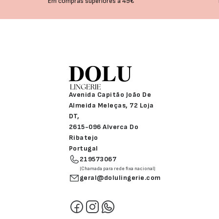
Em compras superiores a 49€
Avenida Capitão João De
Almeida Meleças, 72 Loja
DT,
2615-096 Alverca Do
Ribatejo
Portugal
219573067
(Chamada para rede fixa nacional)
geral@dolulingerie.com