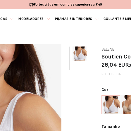
Portes grátis em compras superiores a €49
ECAS
MODELADORES
PIJAMAS E INTERIORES
COLLANTS E ME
SELENE
Soutien C
26,04 EUR
REF. TERESA
Cor
Tamanho