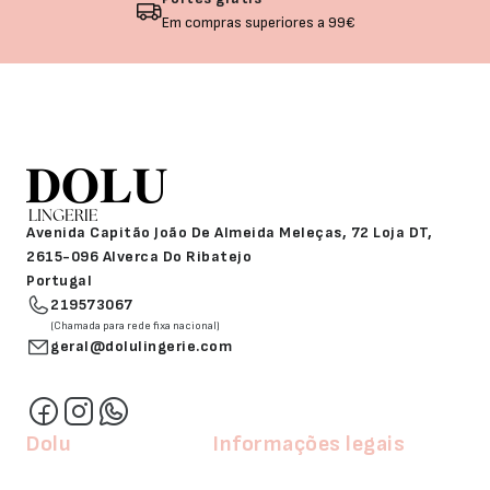
Não gostou? Troque o seu produto!
Avenida Capitão João De Almeida Meleças, 72 Loja DT,
2615-096 Alverca Do Ribatejo
Portugal
219573067
(Chamada para rede fixa nacional)
geral@dolulingerie.com
Dolu
Informações legais