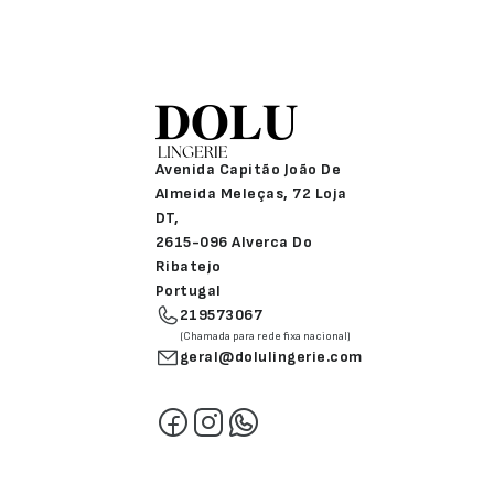
Avenida Capitão João De
Almeida Meleças, 72 Loja
DT,
2615-096 Alverca Do
Ribatejo
Portugal
219573067
(Chamada para rede fixa nacional)
geral@dolulingerie.com