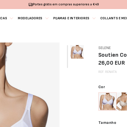
Portes grátis em compras superiores a €49
ECAS
MODELADORES
PIJAMAS E INTERIORES
COLLANTS E ME
SELENE
Soutien C
26,00 EUR
REF. RENATA
Cor
Tamanho