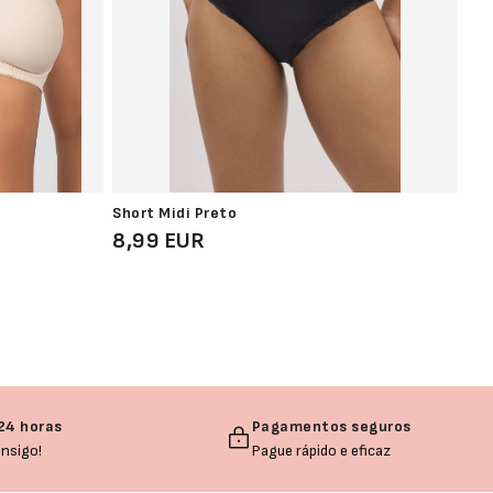
Short Midi Preto
Sou
8,99 EUR
CO
44
24 horas
Pagamentos seguros
nsigo!
Pague rápido e eficaz