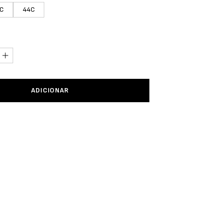
C
44C
ADICIONAR