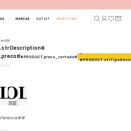
IAS
MARCAS
OUTLET
BRAFITTING
rand#
strDescription#
-
.preco#
#PRODUCT.preco_cortado#
#PRODUCT.strTipoDesc
fDolu#
Reference##