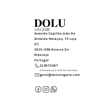
Avenida Capitão João De
Almeida Meleças, 72 Loja
DT,
2615-096 Alverca Do
Ribatejo
Portugal
219573067
(Chamada para rede fixa nacional)
geral@dolulingerie.com