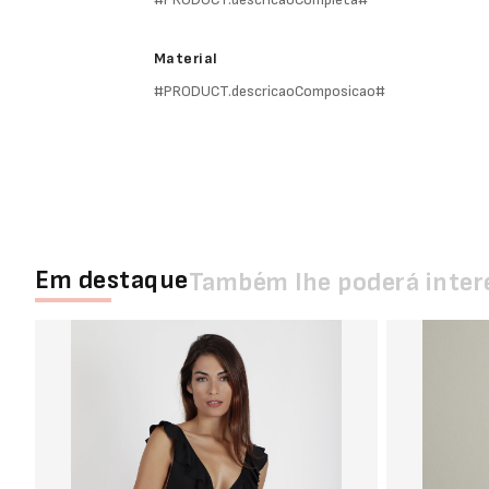
Material
#PRODUCT.descricaoComposicao#
Em destaque
Também lhe poderá inter