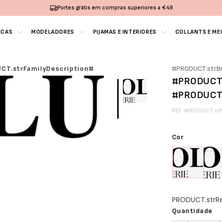
Portes grátis em compras superiores a €49
ECAS
MODELADORES
PIJAMAS E INTERIORES
COLLANTS E ME
CT.strFamilyDescription#
#PRODUCT.strB
#PRODUCT.
#PRODUCT
REF. #PRODUCT.re
Cor
PRODUCT.str
Quantidade