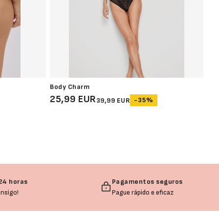
Body Charm
Pac
25,99 EUR
22
-35%
39,99 EUR
24 horas
Pagamentos seguros
nsigo!
Pague rápido e eficaz