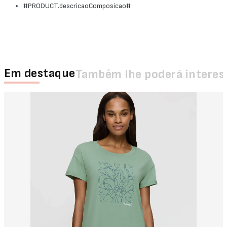
#PRODUCT.descricaoComposicao#
Em destaque
Também lhe poderá interes