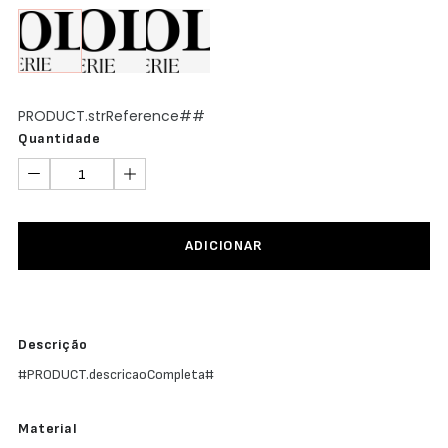
Abertura
Frontal
Bodys
Lingerie
PRODUCT.strReference##
Quantidade
ADICIONAR
Descrição
#PRODUCT.descricaoCompleta#
Material