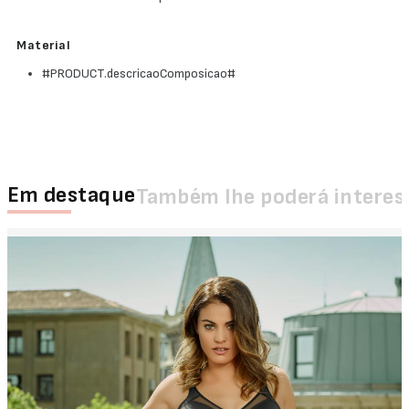
Material
#PRODUCT.descricaoComposicao#
Em destaque
Também lhe poderá interes