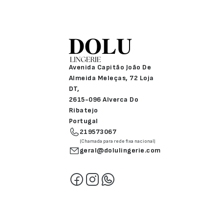
Avenida Capitão João De
Almeida Meleças, 72 Loja
DT,
2615-096 Alverca Do
Ribatejo
Portugal
219573067
(Chamada para rede fixa nacional)
geral@dolulingerie.com