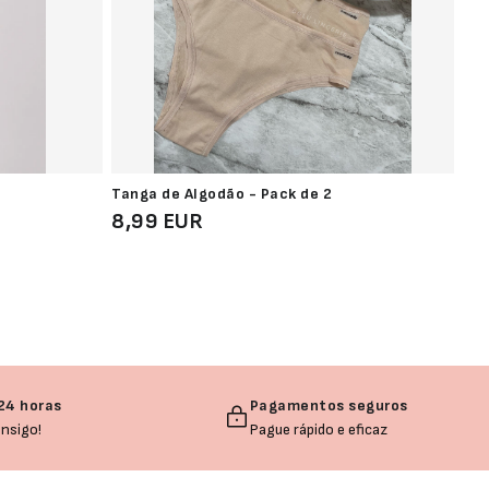
Tanga de Algodão - Pack de 2
Pac
8,99 EUR
9,
24 horas
Pagamentos seguros
nsigo!
Pague rápido e eficaz