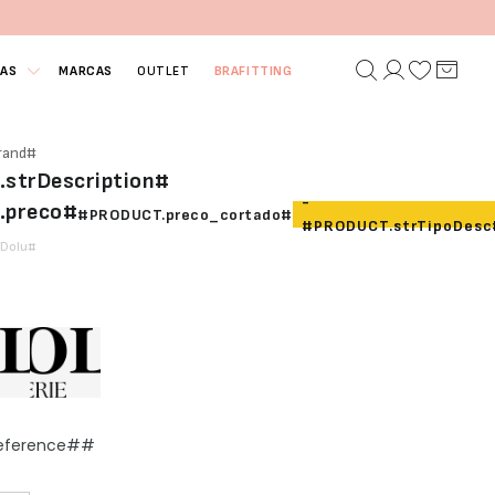
IAS
MARCAS
OUTLET
BRAFITTING
rand#
strDescription#
-
.preco#
#PRODUCT.preco_cortado#
#PRODUCT.strTipoDesc
fDolu#
Reference##