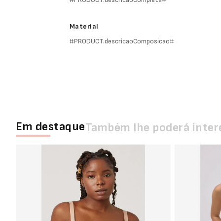
Material
#PRODUCT.descricaoComposicao#
Em destaque
Também lhe poderá inter