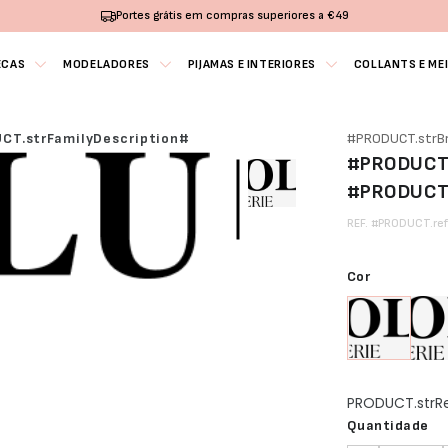
Portes grátis em compras superiores a €49
ECAS
MODELADORES
PIJAMAS E INTERIORES
COLLANTS E ME
CT.strFamilyDescription#
#PRODUCT.strB
#PRODUCT.
#PRODUCT
REF. #PRODUCT.re
Cor
PRODUCT.str
Quantidade