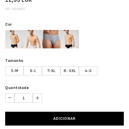
12,95 EUR
REF. MENMIDI
Cor
Tamanho
5-M
6-L
7-XL
8- XXL
4-S
Quantidade
ADICIONAR