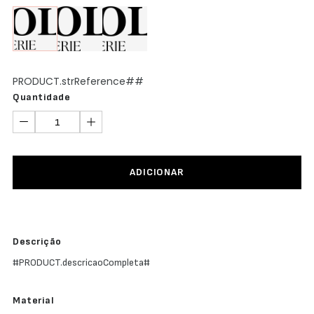
Abertura
Frontal
Bodys
Lingerie
PRODUCT.strReference##
Quantidade
ADICIONAR
Descrição
#PRODUCT.descricaoCompleta#
Material