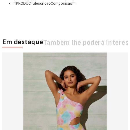
#PRODUCT.descricaoComposicao#
Em destaque
Também lhe poderá interes