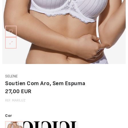
Abertura
Frontal
Bodys
Lingerie
SELENE
Soutien Com Aro, Sem Espuma
27,00 EUR
REF. MARILUZ
Cor