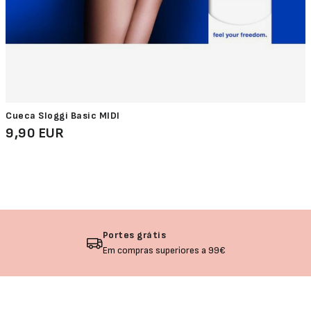
Cueca Sloggi Basic MIDI
9,90 EUR
grátis
Devoluçã
as superiores a 99€
Não gosto