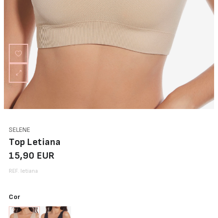
Abertura
Frontal
Bodys
Lingerie
SELENE
Top Letiana
15,90 EUR
REF. letiana
Cor