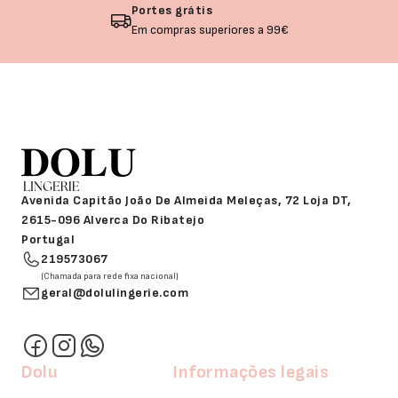
Portes grátis
Em compras superiores a 99€
Avenida Capitão João De Almeida Meleças, 72 Loja DT,
2615-096 Alverca Do Ribatejo
Portugal
219573067
(Chamada para rede fixa nacional)
geral@dolulingerie.com
Dolu
Informações legais