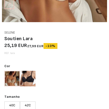
Abertura
Frontal
Bodys
Lingerie
SELENE
Soutien Lara
25,19 EUR
-10%
27,99 EUR
REF. lara
Cor
Tamanho
40C
42C