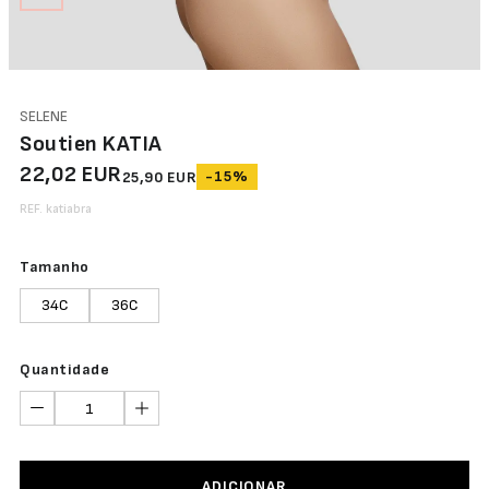
SELENE
Soutien KATIA
22,02 EUR
-15%
25,90 EUR
REF. katiabra
Tamanho
34C
36C
Quantidade
ADICIONAR