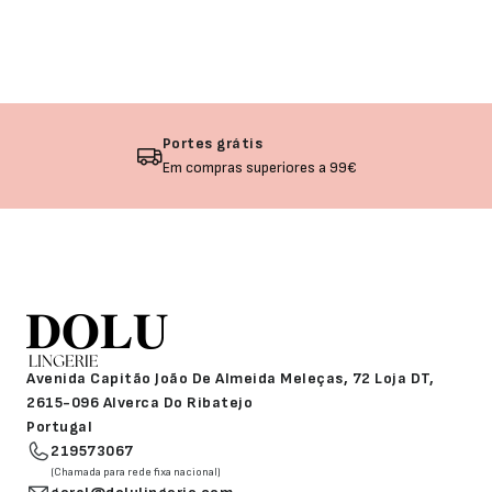
Devolução garantida
Não gostou? Troque o seu produto!
Avenida Capitão João De Almeida Meleças, 72 Loja DT,
2615-096 Alverca Do Ribatejo
Portugal
219573067
(Chamada para rede fixa nacional)