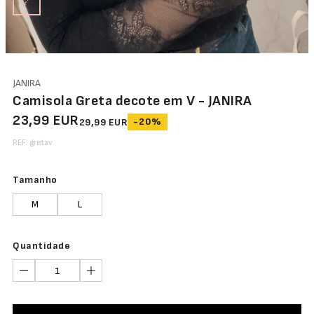
JANIRA
Camisola Greta decote em V - JANIRA
23,99 EUR
-20%
29,99 EUR
REF. gretav
Tamanho
M
L
Quantidade