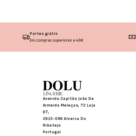
Portes grátis
Em compras superiores a 49€
Avenida Capitão João De
Almeida Meleças, 72 Loja
DT,
2615-096 Alverca Do
Ribatejo
Portugal