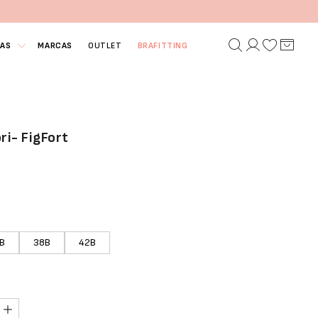
IAS
MARCAS
OUTLET
BRAFITTING
ri- FigFort
B
38B
42B