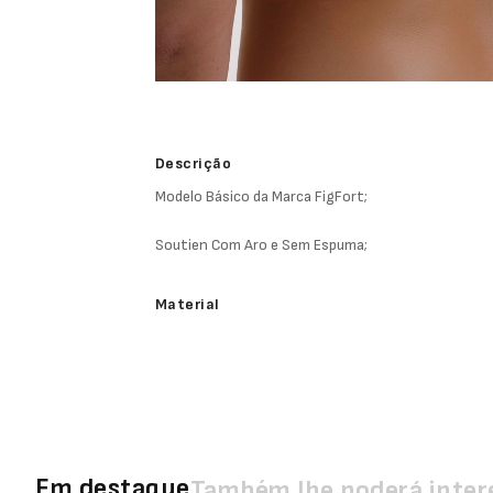
Descrição
Modelo Básico da Marca FigFort;
Soutien Com Aro e Sem Espuma;
Material
Em destaque
Também lhe poderá inter