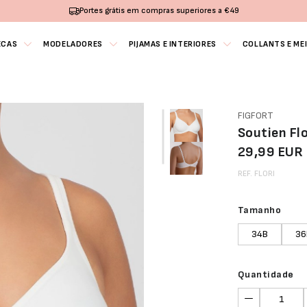
Portes grátis em compras superiores a €49
ECAS
MODELADORES
PIJAMAS E INTERIORES
COLLANTS E ME
FIGFORT
Soutien Flo
29,99 EUR
REF. FLORI
Tamanho
34B
36
Quantidade