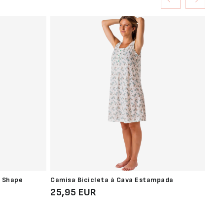
e Shape
Camisa Bicicleta à Cava Estampada
Co
25,95 EUR
14