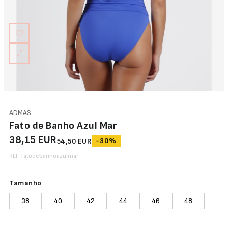
ADMAS
Fato de Banho Azul Mar
38,15 EUR
-30%
54,50 EUR
REF. fatodebanhoazulmar
Tamanho
38
40
42
44
46
48