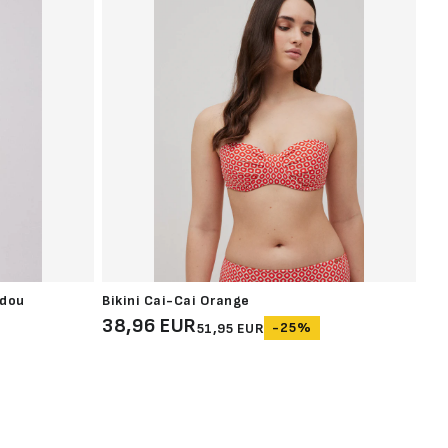
rdou
Bikini Cai-Cai Orange
Bik
38,96 EUR
36
-25%
51,95 EUR