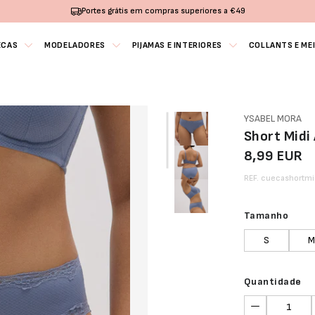
Portes grátis em compras superiores a €49
ECAS
MODELADORES
PIJAMAS E INTERIORES
COLLANTS E ME
YSABEL MORA
Short Midi
8,99 EUR
REF. cuecashortmi
Tamanho
S
M
Quantidade