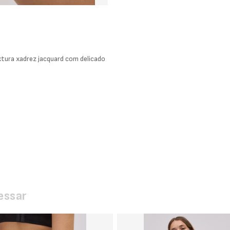
xtura xadrez jacquard com delicado
essar