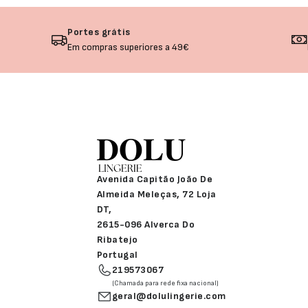
Portes grátis
Em compras superiores a 49€
Avenida Capitão João De
Almeida Meleças, 72 Loja
DT,
2615-096 Alverca Do
Ribatejo
Portugal
219573067
(Chamada para rede fixa nacional)
geral@dolulingerie.com