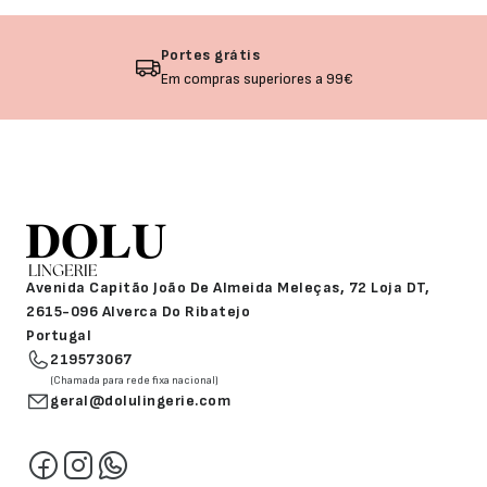
Devolução garantida
Não gostou? Troque o seu produto!
Avenida Capitão João De Almeida Meleças, 72 Loja DT,
2615-096 Alverca Do Ribatejo
Portugal
219573067
(Chamada para rede fixa nacional)
geral@dolulingerie.com