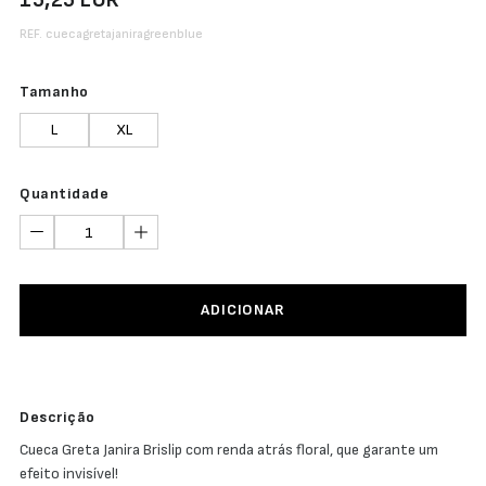
15,25 EUR
REF. cuecagretajaniragreenblue
Tamanho
L
XL
Quantidade
ADICIONAR
Descrição
Cueca Greta Janira Brislip com renda atrás floral, que garante um
efeito invisível!