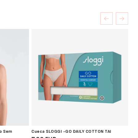
ro Sem
Cueca SLOGGI -GO DAILY COTTON TAI
Bik