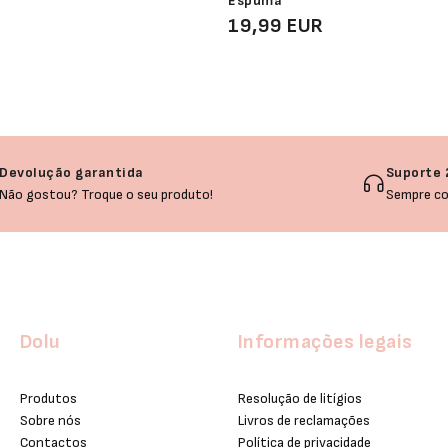
Espuma
19,99 EUR
Devolução garantida
Suporte 
Não gostou? Troque o seu produto!
Sempre co
Dolu
Informações legais
Produtos
Resolução de litígios
Sobre nós
Livros de reclamações
Contactos
Política de privacidade