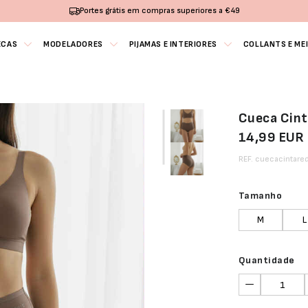
Portes grátis em compras superiores a €49
ECAS
MODELADORES
PIJAMAS E INTERIORES
COLLANTS E ME
Cueca Cin
14,99 EUR
REF. cuecacintare
Tamanho
M
L
Quantidade