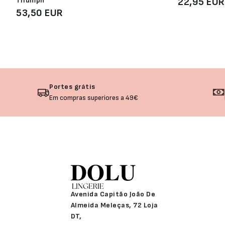
Triumph
22,95 EUR
53,50 EUR
Portes grátis
Em compras superiores a 49€
Avenida Capitão João De
Almeida Meleças, 72 Loja
DT,