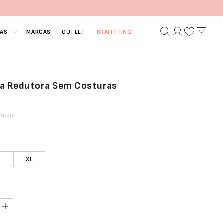
IAS
MARCAS
OUTLET
BRAFITTING
ta Redutora Sem Costuras
dutora
XL