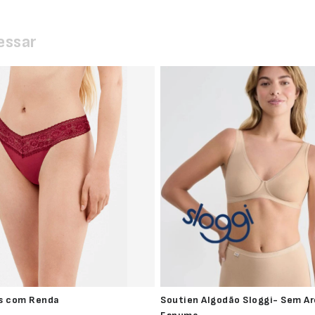
essar
s com Renda
Soutien Algodão Sloggi- Sem A