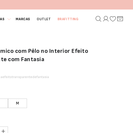
IAS
MARCAS
OUTLET
BRAFITTING
rmico com Pêlo no Interior Efeito
te com Fantasia
caefeitotransparentedefantasia
M