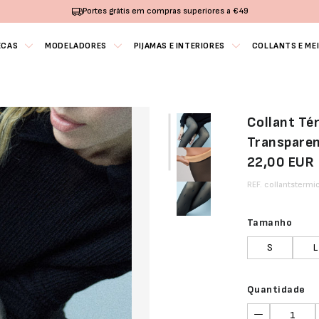
Portes grátis em compras superiores a €49
ECAS
MODELADORES
PIJAMAS E INTERIORES
COLLANTS E ME
Collant Té
Transparen
22,00 EUR
REF. collantstermi
Tamanho
S
L
Quantidade