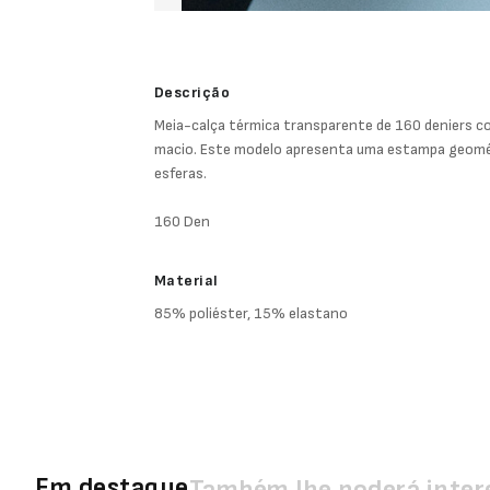
Descrição
Meia-calça térmica transparente de 160 deniers co
macio. Este modelo apresenta uma estampa geomé
esferas.
160 Den
Material
85% poliéster, 15% elastano
Em destaque
Também lhe poderá inter