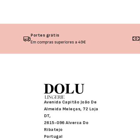
Portes grátis
Em compras superiores a 49€
Avenida Capitão João De
Almeida Meleças, 72 Loja
DT,
2615-096 Alverca Do
Ribatejo
Portugal