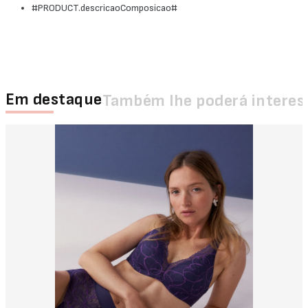
#PRODUCT.descricaoComposicao#
Em destaque
Também lhe poderá interes