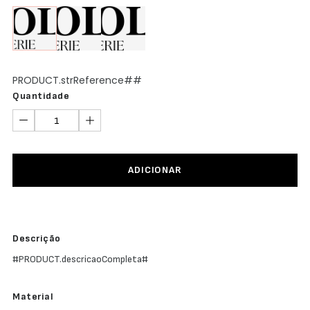
Abertura
Frontal
Bodys
Lingerie
PRODUCT.strReference##
Quantidade
ADICIONAR
Descrição
#PRODUCT.descricaoCompleta#
Material