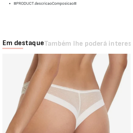
#PRODUCT.descricaoComposicao#
Em destaque
Também lhe poderá interes