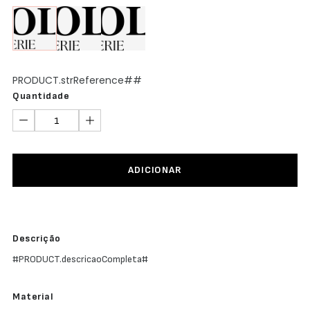
Abertura
Frontal
Bodys
Lingerie
PRODUCT.strReference##
Quantidade
ADICIONAR
Descrição
#PRODUCT.descricaoCompleta#
Material