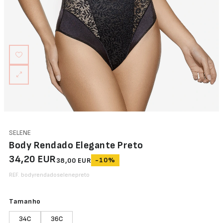
Abertura
Frontal
Bodys
Lingerie
SELENE
Body Rendado Elegante Preto
34,20 EUR
-10%
38,00 EUR
REF. bodyrendadoselenepreto
Tamanho
34C
36C