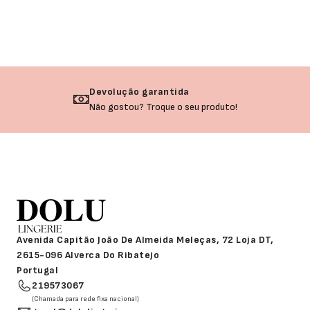
Devolução garantida
Não gostou? Troque o seu produto!
Avenida Capitão João De Almeida Meleças, 72 Loja DT,
2615-096 Alverca Do Ribatejo
Portugal
219573067
(Chamada para rede fixa nacional)