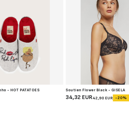
nho - HOT PATATOES
Soutien Flower Black - GISELA
R
34,32 EUR
-20%
42,90 EUR