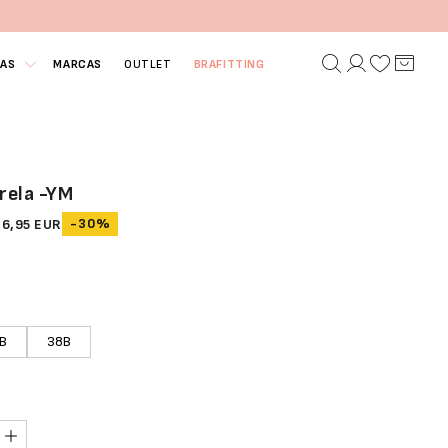
IAS
MARCAS
OUTLET
BRAFITTING
rela -YM
-30%
46,95 EUR
B
38B