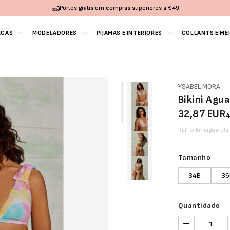
Portes grátis em compras superiores a €49
ECAS
MODELADORES
PIJAMAS E INTERIORES
COLLANTS E ME
YSABEL MORA
Bikini Agua
32,87 EUR
REF. bikiniaguarela
Tamanho
34B
36
Quantidade