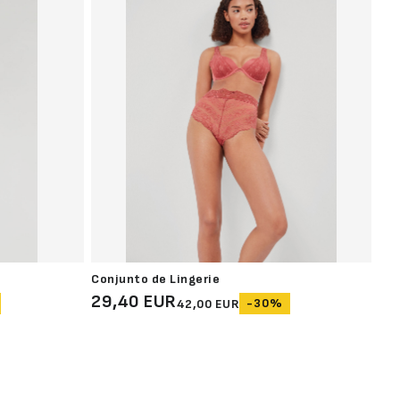
Conjunto de Lingerie
Cas
29,40 EUR
19
-30%
42,00 EUR