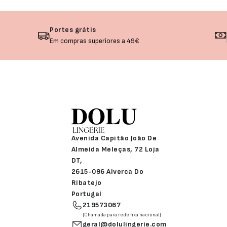
Portes grátis
Em compras superiores a 49€
Avenida Capitão João De
Almeida Meleças, 72 Loja
DT,
2615-096 Alverca Do
Ribatejo
Portugal
219573067
(Chamada para rede fixa nacional)
geral@dolulingerie.com