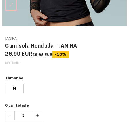
Abertura
Frontal
Bodys
Lingerie
JANIRA
Camisola Rendada - JANIRA
26,99 EUR
-10%
29,99 EUR
REF. bella
Tamanho
M
Quantidade