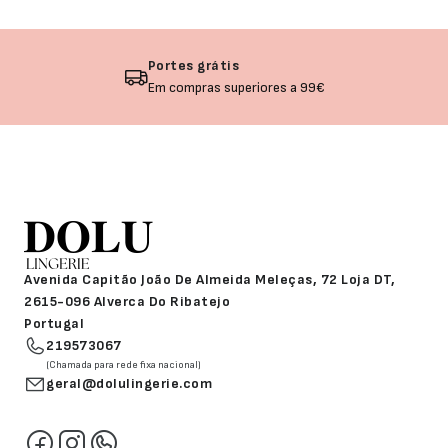
Devolução garantida
Não gostou? Troque o seu produto!
Avenida Capitão João De Almeida Meleças, 72 Loja DT,
2615-096 Alverca Do Ribatejo
Portugal
219573067
(Chamada para rede fixa nacional)
geral@dolulingerie.com