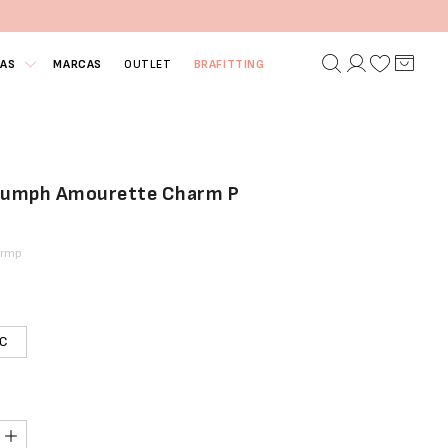
IAS
MARCAS
OUTLET
BRAFITTING
riumph Amourette Charm P
armp
C