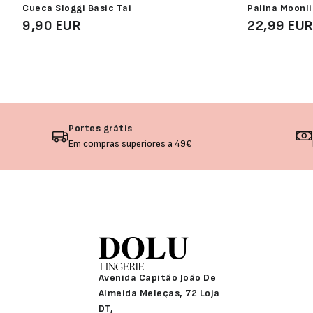
Cueca Sloggi Basic Tai
Palina Moonli
9,90 EUR
22,99 EU
Portes grátis
Em compras superiores a 49€
Avenida Capitão João De
Almeida Meleças, 72 Loja
DT,