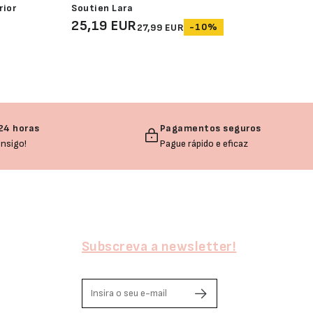
rior
Soutien Lara
Sou
25,19 EUR
25
-10%
27,99 EUR
24 horas
Pagamentos seguros
nsigo!
Pague rápido e eficaz
Subscreva a newsletter!