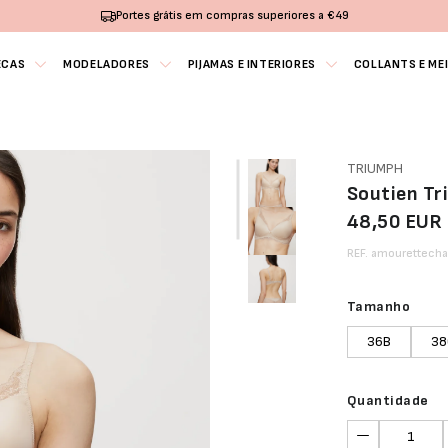
Portes grátis em compras superiores a €49
ECAS
MODELADORES
PIJAMAS E INTERIORES
COLLANTS E ME
TRIUMPH
Soutien T
48,50 EUR
REF. amourettech
Tamanho
36B
38
Quantidade