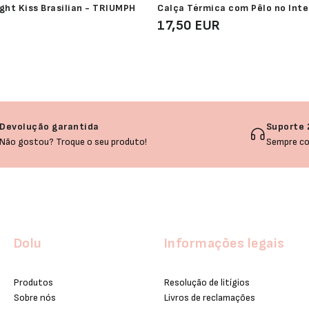
ght Kiss Brasilian - TRIUMPH
Calça Térmica com Pêlo no Inte
R
17,50 EUR
Devolução garantida
Suporte 
Não gostou? Troque o seu produto!
Sempre co
Dolu
Informações legais
Produtos
Resolução de litígios
Sobre nós
Livros de reclamações