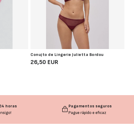
Conujto de Lingerie Julietta Bordou
Pal
26,50 EUR
22
24 horas
Pagamentos seguros
nsigo!
Pague rápido e eficaz