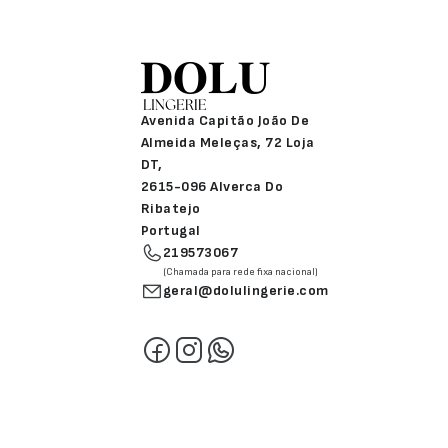
Avenida Capitão João De
Almeida Meleças, 72 Loja
DT,
2615-096 Alverca Do
Ribatejo
Portugal
219573067
(Chamada para rede fixa nacional)
geral@dolulingerie.com