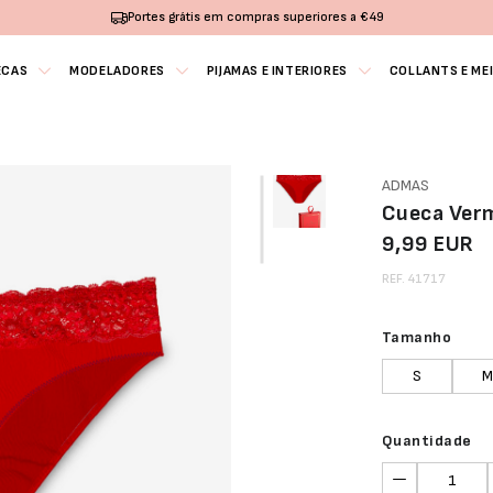
Portes grátis em compras superiores a €49
ECAS
MODELADORES
PIJAMAS E INTERIORES
COLLANTS E ME
ADMAS
Cueca Ver
9,99 EUR
REF. 41717
Tamanho
S
M
Quantidade