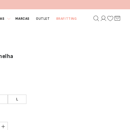
IAS
MARCAS
OUTLET
BRAFITTING
melha
L