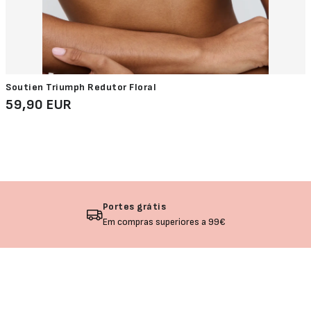
Soutien Triumph Redutor Floral
59,90 EUR
grátis
Devoluçã
as superiores a 99€
Não gosto