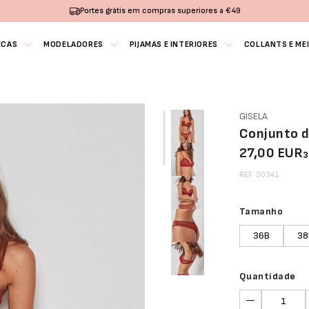
Portes grátis em compras superiores a €49
ECAS
MODELADORES
PIJAMAS E INTERIORES
COLLANTS E ME
GISELA
Conjunto d
27,00 EUR
3
REF. 30341
Tamanho
36B
38
Quantidade