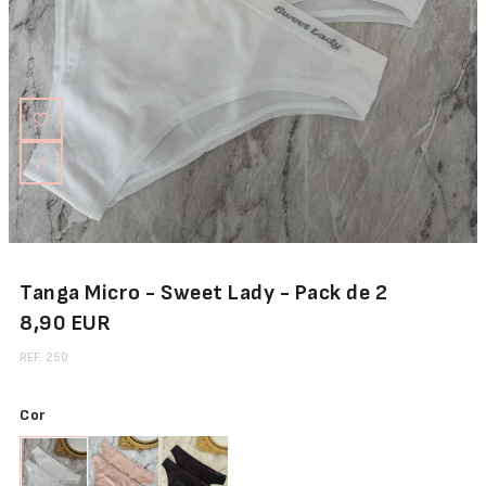
Abertura
Frontal
Bodys
Lingerie
Tanga Micro - Sweet Lady - Pack de 2
8,90 EUR
REF. 250
Cor