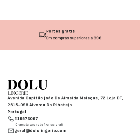
grátis
Devoluçã
as superiores a 99€
Não gosto
Avenida Capitão João De Almeida Meleças, 72 Loja DT,
2615-096 Alverca Do Ribatejo
Portugal
219573067
(Chamada para rede fixa nacional)
geral@dolulingerie.com