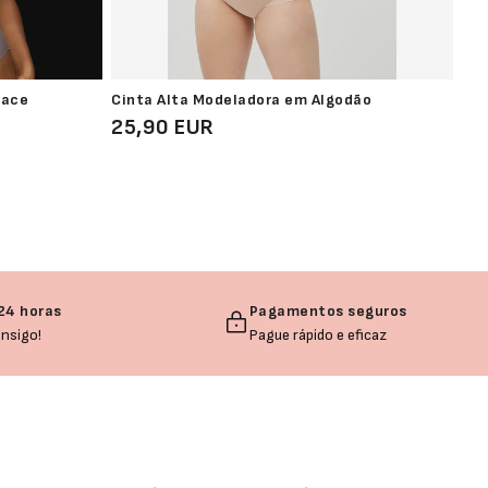
Lace
Cinta Alta Modeladora em Algodão
Str
25,90 EUR
5,
24 horas
Pagamentos seguros
nsigo!
Pague rápido e eficaz