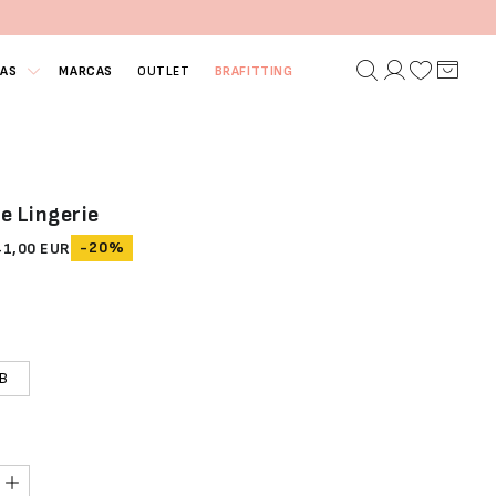
IAS
MARCAS
OUTLET
BRAFITTING
e Lingerie
-20%
41,00 EUR
B