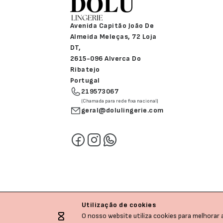
Avenida Capitão João De
Almeida Meleças, 72 Loja
DT,
2615-096 Alverca Do
Ribatejo
Portugal
219573067
(Chamada para rede fixa nacional)
geral@dolulingerie.com
Utilização de cookies
O nosso website utiliza cookies para melhorar a
Dolu © All rights reserved.