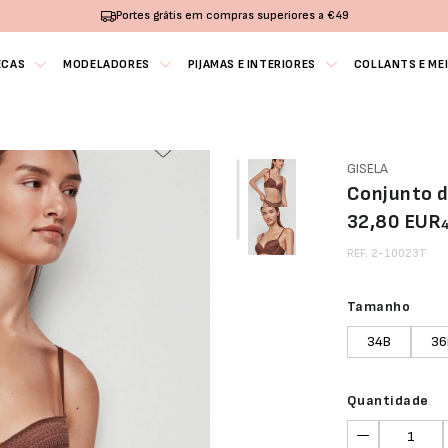
Portes grátis em compras superiores a €49
ECAS
MODELADORES
PIJAMAS E INTERIORES
COLLANTS E ME
GISELA
Conjunto d
32,80 EUR
REF. 2-10023T
Tamanho
34B
36
Quantidade