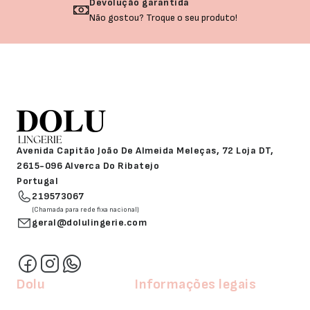
Devolução garantida
Não gostou? Troque o seu produto!
Avenida Capitão João De Almeida Meleças, 72 Loja DT,
2615-096 Alverca Do Ribatejo
Portugal
219573067
(Chamada para rede fixa nacional)
geral@dolulingerie.com
Dolu
Informações legais