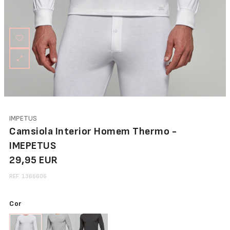
Abertura
Frontal
Bodys
Lingerie
IMPETUS
Camsiola Interior Homem Thermo -
IMEPETUS
29,95 EUR
REF. 1366606
Cor