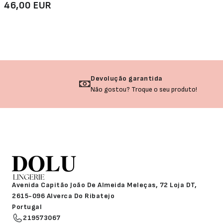
46,00 EUR
Devolução garantida
Não gostou? Troque o seu produto!
Avenida Capitão João De Almeida Meleças, 72 Loja DT,
2615-096 Alverca Do Ribatejo
Portugal
219573067