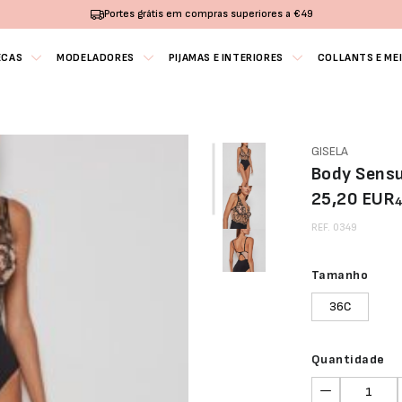
Portes grátis em compras superiores a €49
ECAS
MODELADORES
PIJAMAS E INTERIORES
COLLANTS E ME
GISELA
Body Sensu
25,20 EUR
REF. 0349
Tamanho
36C
Quantidade