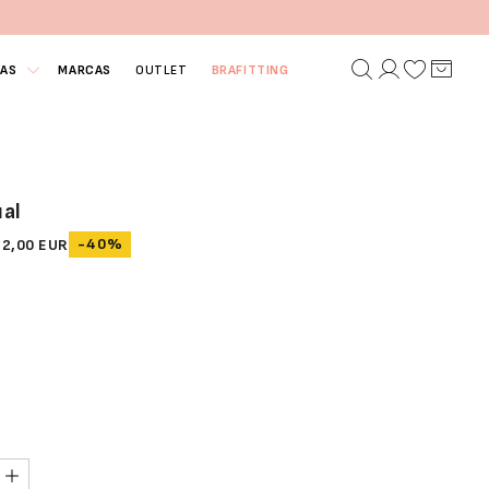
IAS
MARCAS
OUTLET
BRAFITTING
al
-40%
42,00 EUR