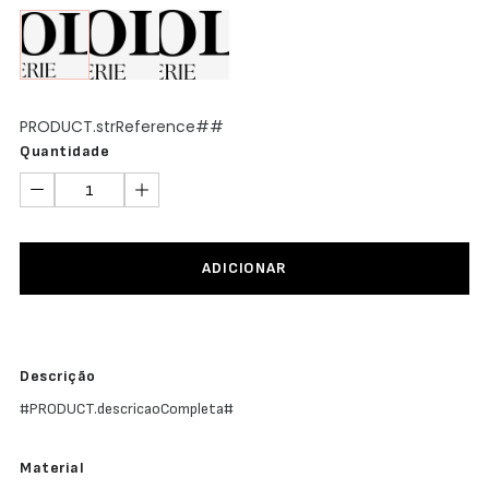
Abertura
Frontal
Bodys
Lingerie
PRODUCT.strReference##
Quantidade
ADICIONAR
Descrição
#PRODUCT.descricaoCompleta#
Material