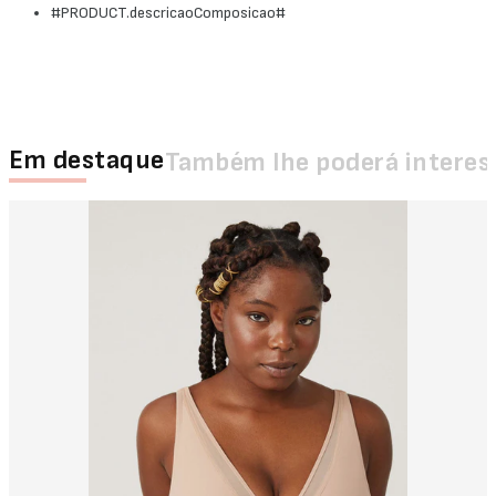
#PRODUCT.descricaoComposicao#
Em destaque
Também lhe poderá interes