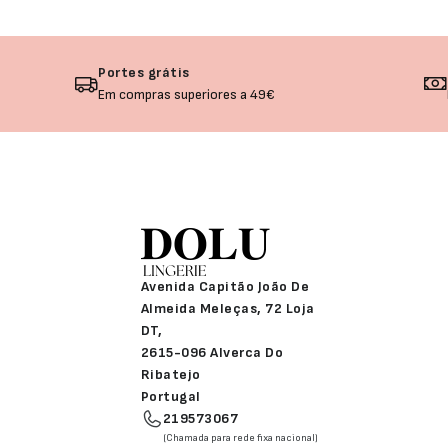
Portes grátis
Em compras superiores a 49€
Avenida Capitão João De
Almeida Meleças, 72 Loja
DT,
2615-096 Alverca Do
Ribatejo
Portugal
219573067
(Chamada para rede fixa nacional)