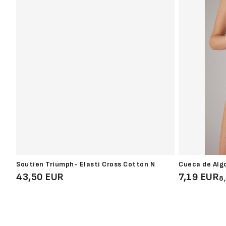
Soutien Triumph- Elasti Cross Cotton N
Cueca de Alg
43,50 EUR
7,19 EUR
8