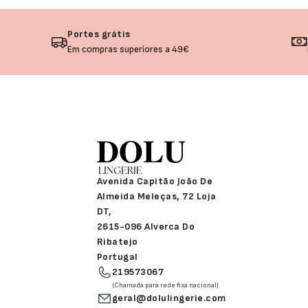
Portes grátis
Em compras superiores a 49€
Avenida Capitão João De
Almeida Meleças, 72 Loja
DT,
2615-096 Alverca Do
Ribatejo
Portugal
219573067
(Chamada para rede fixa nacional)
geral@dolulingerie.com