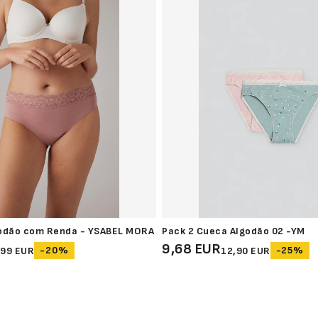
odão com Renda - YSABEL MORA
Pack 2 Cueca Algodão 02 -YM
9,68 EUR
-20%
-25%
,99 EUR
12,90 EUR